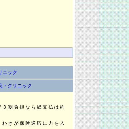
リニック
院・クリニック
で３割負担なら総支払は約
、わきが保険適応に力を入