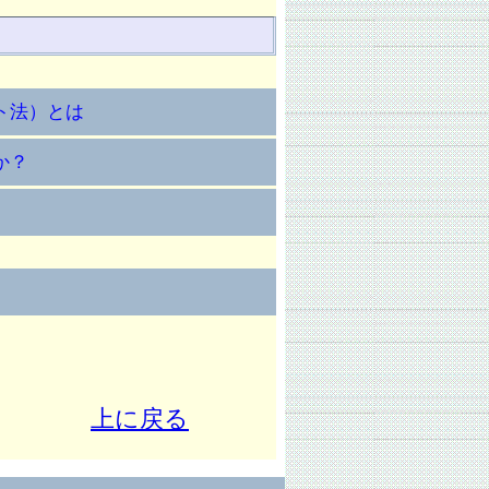
ト法）とは
か？
上に戻る