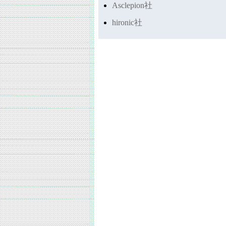
Asclepion社
hironic社