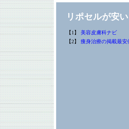
リポセルが安い
【1】
美容皮膚科ナビ
【2】
痩身治療の掲載最安