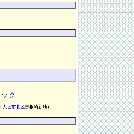
ニック
府
大阪市北区
曽根崎新地）