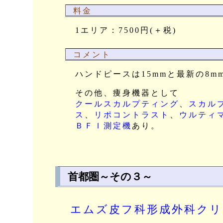
料金
1エリア：7500円(＋税)
コメント
ハンドピースは15mmと最新の8m
その他、痩身機器として
クールスカルプティング
、
スカル
ス
、
リポコントラスト
、
ウルティ
ＢＦＩ測定機
あり。
首都圏～その３～
エムズ皮フ科形成外科ク