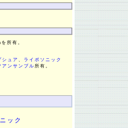
mを所有。
プシュア
、
ライポソニック
マアンサンブル
所有。
リニック