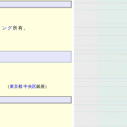
ィング
所有。
（
東京都
中央区
銀座）