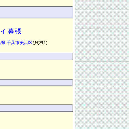
ベイ幕張
葉県
千葉市美浜区
ひび野）