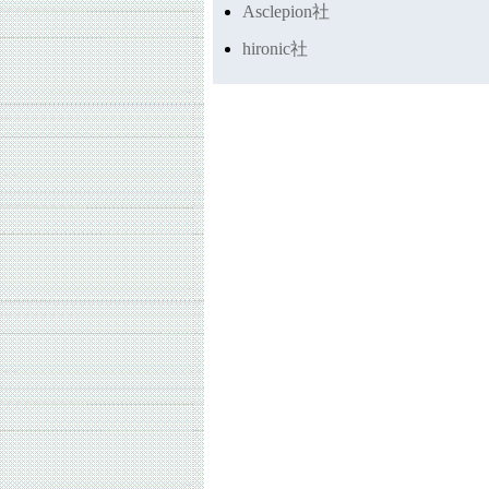
Asclepion社
hironic社