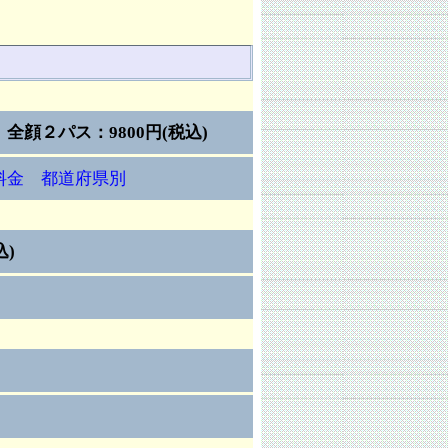
2
全顔２パス：9800円(税込)
2料金 都道府県別
込)