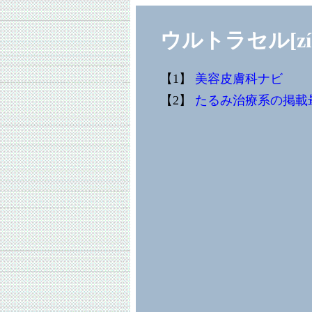
ウルトラセル[z
【1】
美容皮膚科ナビ
【2】
たるみ治療系の掲載