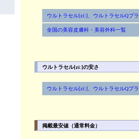
ウルトラセル[zíː]、ウルトラセルQ
全国の美容皮膚科・美容外科一覧
ウルトラセル[zíː]の安さ
ウルトラセル[zíː]、ウルトラセルQ
掲載最安値（通常料金）